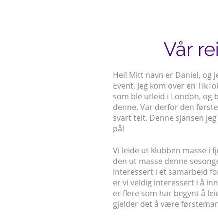
Vår re
Hei! Mitt navn er Daniel, og
Event. Jeg kom over en TikTok
som ble utleid i London, og 
denne. Var derfor den første
svart telt. Denne sjansen jeg 
på!
Vi leide ut klubben masse i fj
den ut masse denne sesonge
interessert i et samarbeid for
er vi veldig interessert i å i
er flere som har begynt å leie 
gjelder det å være førsteman