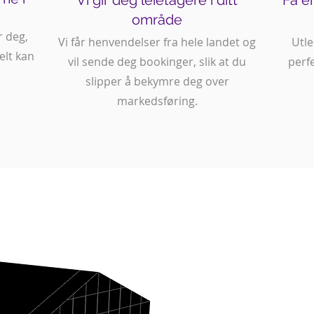
Vi gir deg leietagere i ditt
Få e
område
r deg,
Vi får henvendelser fra hele landet og
Utle
elt kan
vil sende deg bookinger, slik at du
perf
slipper å bekymre deg over
markedsføring.