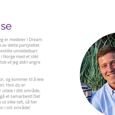
ise
 jeg er medeier i Dream
 av dette partyteltet
bestilte umiddelbart
 i Norge med et slikt
tok vil jeg aldri angre
or, og kommer til å leie
n. Hvis du er
 utleie i ditt område,
nngå et samarbeid! Det
ut slike telt, så her
n i sitt område!