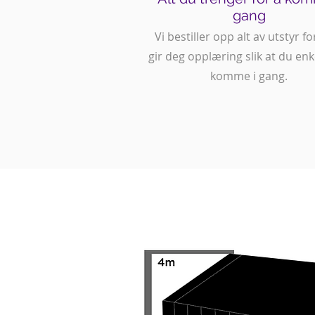
gang
Vi bestiller opp alt av utstyr fo
gir deg opplæring slik at du enk
komme i gang.