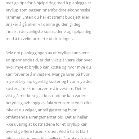
nyttige tips for å hjelpe deg med å planlegge et 
bryllup som passer innenfor dine økonomiske 
rammer. Enten du har et stramt budsjett eller 
ønsker å gå all-in, vil denne guiden gi deg 
innsikt i de vanligste kostnadene og hjelpe deg 
med å ta velinformerte beslutninger.
Selv om planleggingen av et bryllup kan være 
en spennende tid, er det viktig å være klar over 
hvor mye et bryllup kan koste og hvor mye du 
kan forvente å investere. Mange lurer på hvor 
mye et bryllup egentlig koster og hvor mye det 
koster at de kan forvente å investere. Det er 
viktig å merke seg at kostnadene kan variere 
betydelig avhengig av faktorer som stedet eller 
lokalet du velger, antall gjester og hvor 
omfattende arrangementet blir. Det er heller 
ikke uvanlig at kostnadene for et bryllup kan 
overstige flere tusen kroner. Ved å ha et klart 
bilde av hvor mye du er villig til å bruke på den 