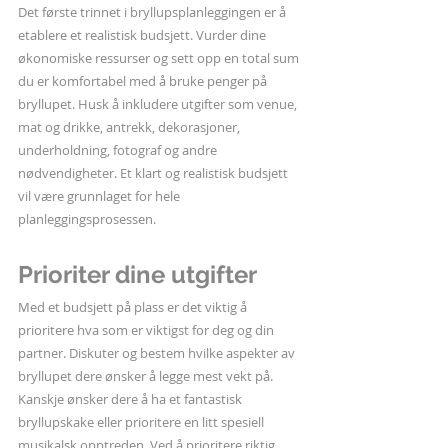
Det første trinnet i bryllupsplanleggingen er å 
etablere et realistisk budsjett. Vurder dine 
økonomiske ressurser og sett opp en total sum 
du er komfortabel med å bruke penger på 
bryllupet. Husk å inkludere utgifter som venue, 
mat og drikke, antrekk, dekorasjoner, 
underholdning, fotograf og andre 
nødvendigheter. Et klart og realistisk budsjett 
vil være grunnlaget for hele 
planleggingsprosessen.
Prioriter dine utgifter
Med et budsjett på plass er det viktig å 
prioritere hva som er viktigst for deg og din 
partner. Diskuter og bestem hvilke aspekter av 
bryllupet dere ønsker å legge mest vekt på. 
Kanskje ønsker dere å ha et fantastisk 
bryllupskake eller prioritere en litt spesiell 
musikalsk opptreden. Ved å prioritere riktig 