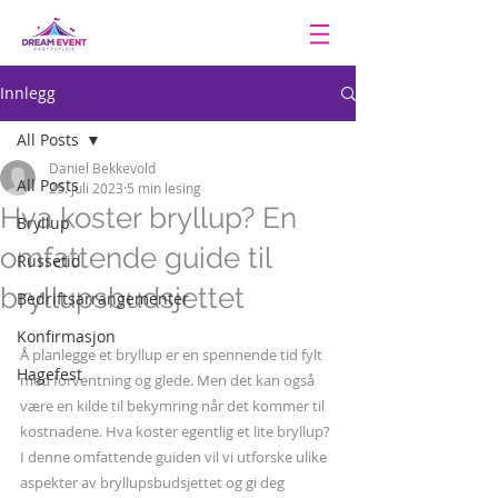
Innlegg
All Posts
Daniel Bekkevold
All Posts
25. juli 2023
5 min lesing
Hva koster bryllup? En
Bryllup
omfattende guide til
Russetid
bryllupsbudsjettet
Bedriftsarrangementer
Konfirmasjon
Å planlegge et bryllup er en spennende tid fylt 
Hagefest
med forventning og glede. Men det kan også 
være en kilde til bekymring når det kommer til 
kostnadene. Hva koster egentlig et lite bryllup? 
I denne omfattende guiden vil vi utforske ulike 
aspekter av bryllupsbudsjettet og gi deg 