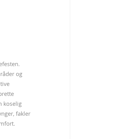
efesten. 
mråder og 
tive 
rette 
n koselig 
nger, fakler 
mfort.