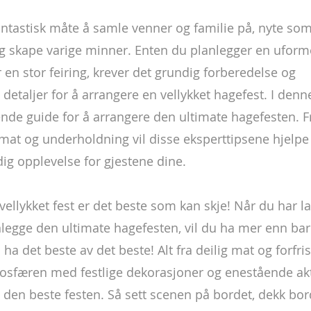
antastisk måte å samle venner og familie på, nyte so
 skape varige minner. Enten du planlegger en uforme
n stor feiring, krever det grundig forberedelse og 
taljer for å arrangere en vellykket hagefest. I denne 
ende guide for å arrangere den ultimate hagefesten. F
 mat og underholdning vil disse eksperttipsene hjelp
g opplevelse for gjestene dine.
ellykket fest er det beste som kan skje! Når du har la
nlegge den ultimate hagefesten, vil du ha mer enn bare
ha det beste av det beste! Alt fra deilig mat og forfri
mosfæren med festlige dekorasjoner og enestående akti
e den beste festen. Så sett scenen på bordet, dekk bor