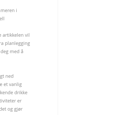
mmeren i 
ll 
artikkelen vil 
ra planlegging 
e deg med å 
gt ned 
 et vanlig 
skende drikke 
viteter er 
det og gjør 