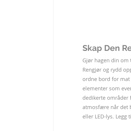
Skap Den R
Gjør hagen din om t
Rengjør og rydd opp
ordne bord for mat 
elementer som event
dedikerte områder fo
atmosfære når det b
eller LED-lys. Legg 