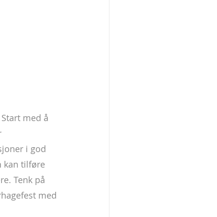
 Start med å 
 
sjoner i god 
 kan tilføre 
re. Tenk på 
rhagefest med 