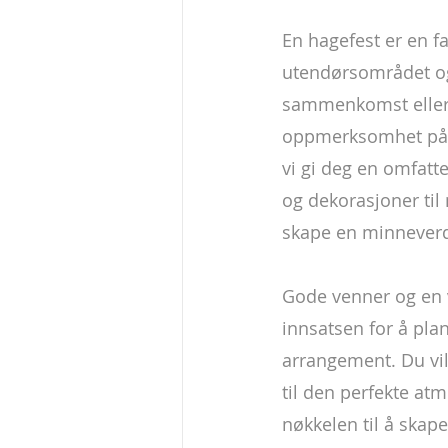
En hagefest er en f
utendørsområdet og
sammenkomst eller e
oppmerksomhet på de
vi gi deg en omfatt
og dekorasjoner til
skape en minneverdi
Gode venner og en v
innsatsen for å pla
arrangement. Du vil 
til den perfekte at
nøkkelen til å skap