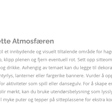
ette Atmosfæren
il et innbydende og visuelt tiltalende område for hag
, klipp plenen og fjern eventuell rot. Sett opp sitteo
og drikke. Avhengig av temaet kan du legge til dekora
yrlys, lanterner eller fargerike bannere. Vurder å opp
r aktiviteter som spill eller dansegulv. For å skape e
lir mørkt, kan du bruke utendørsbelysning som lyssly
til myke puter og tepper på sitteplassene for ekstra ko