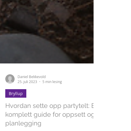
Daniel Bekkevold
25. juli 2023
5 min lesing
Bryllup
Hvordan sette opp partytelt: En
komplett guide for oppsett og