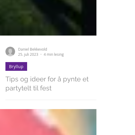
Daniel Bekkevold
25. juli 2023
4 min lesing
Bryllup
Tips og ideer for å pynte et
partytelt til fest