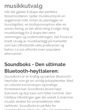
musikkutvalg
Når det gjelder å skape den perfekte 
festatmosfæren, spiller musikkutstyret en 
avgjørende rolle. Enten du planlegger en 
bursdagsfest, en bryllupsreception eller en 
annen feiring, er det alltid viktig å velge riktig 
musikkanlegg for å skape den rette 
stemningen og underholdningen. Det finnes et 
bredt utvalg av musikkanlegg på markedet 
som kan tilfredsstille ulike preferanser og 
behov. La oss utforske noen populære 
alternativer:
Soundboks - Den ultimate 
Bluetooth-høyttaleren:
Soundboks er en kraftig og bærbar Bluetooth-
høyttaler som gir en utrolig lydopplevelse. Med 
sin robuste konstruksjon og kraftige 
forsterkere kan Soundboks levere høyt 
lydvolum og dyp bass som fyller rommet. Den 
trådløse tilkoblingen gjør det enkelt å strømme 
musikk direkte fra smarttelefoner eller 
nettbrett. Soundboks er perfekt for 
utendørsfester, festivaler eller arrangementer 