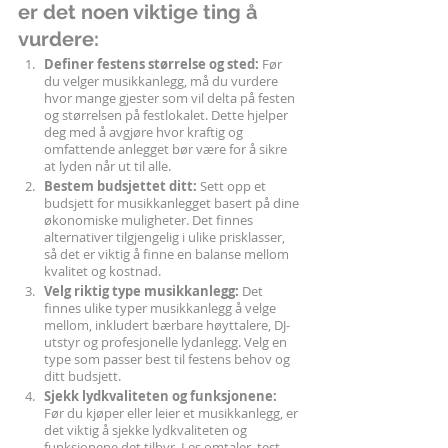
er det noen viktige ting å 
vurdere:
Definer festens størrelse og sted:
 Før 
du velger musikkanlegg, må du vurdere 
hvor mange gjester som vil delta på festen 
og størrelsen på festlokalet. Dette hjelper 
deg med å avgjøre hvor kraftig og 
omfattende anlegget bør være for å sikre 
at lyden når ut til alle.
Bestem budsjettet ditt: 
Sett opp et 
budsjett for musikkanlegget basert på dine 
økonomiske muligheter. Det finnes 
alternativer tilgjengelig i ulike prisklasser, 
så det er viktig å finne en balanse mellom 
kvalitet og kostnad.
Velg riktig type musikkanlegg: 
Det 
finnes ulike typer musikkanlegg å velge 
mellom, inkludert bærbare høyttalere, DJ-
utstyr og profesjonelle lydanlegg. Velg en 
type som passer best til festens behov og 
ditt budsjett.
Sjekk lydkvaliteten og funksjonene: 
Før du kjøper eller leier et musikkanlegg, er 
det viktig å sjekke lydkvaliteten og 
funksjonene det tilbyr. Les omtaler, test 