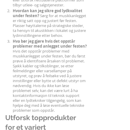
eller utforsk nettbaserte plattformer som 
tilbyr utleie- og salgstjenester.
Hvordan kan jeg sikre god lydkvalitet 
under festen?
 Sørg for at musikkanlegget 
er riktig satt opp og justert før festen. 
Plasser høyttalerne på strategiske steder, 
ta hensyn til akustikken i lokalet og justere 
lydinnstillingene etter behov.
Hva bør jeg gjøre hvis det oppstår 
problemer med anlegget under festen?
Hvis det oppstår problemer med 
musikkanlegget under festen, bør du først 
prøve å identifisere årsaken til problemet. 
Sjekk kabler og tilkoblinger, se etter 
feilmeldinger eller varsellamper på 
utstyret, og prøv å feilsøke ved å justere 
innstillinger eller bytte ut defekt utstyr om 
nødvendig. Hvis du ikke kan løse 
problemet selv, kan det være lurt å ha 
kontaktinformasjon til teknisk support 
eller en lydtekniker tilgjengelig, som kan 
hjelpe deg med å løse eventuelle tekniske 
problemer som oppstår.
Utforsk topprodukter 
for et variert 