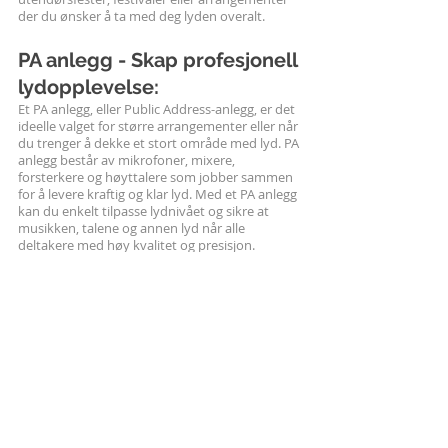
der du ønsker å ta med deg lyden overalt.
PA anlegg - Skap profesjonell 
lydopplevelse:
Et PA anlegg, eller Public Address-anlegg, er det 
ideelle valget for større arrangementer eller når 
du trenger å dekke et stort område med lyd. PA 
anlegg består av mikrofoner, mixere, 
forsterkere og høyttalere som jobber sammen 
for å levere kraftig og klar lyd. Med et PA anlegg 
kan du enkelt tilpasse lydnivået og sikre at 
musikken, talene og annen lyd når alle 
deltakere med høy kvalitet og presisjon.
Når du utforsker alternativene for 
musikkanlegg, er det viktig å velge det som 
passer best til dine behov og preferanser. 
Vurder faktorer som festens størrelse, 
romstørrelse og hvor enkelt du ønsker å kunne 
spille musikk. Uansett hvilken løsning du 
velger, vil et pålitelig musikkanlegg hjelpe deg 
med å skape den ønskede stemningen og 
underholdningen på festen.