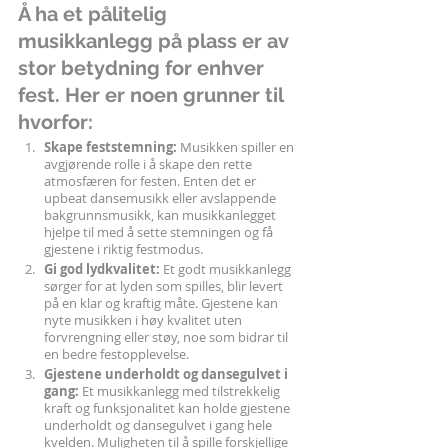
Å ha et pålitelig 
musikkanlegg på plass er av 
stor betydning for enhver 
fest. Her er noen grunner til 
hvorfor:
Skape feststemning:
 Musikken spiller en 
avgjørende rolle i å skape den rette 
atmosfæren for festen. Enten det er 
upbeat dansemusikk eller avslappende 
bakgrunnsmusikk, kan musikkanlegget 
hjelpe til med å sette stemningen og få 
gjestene i riktig festmodus.
Gi god lydkvalitet: 
Et godt musikkanlegg 
sørger for at lyden som spilles, blir levert 
på en klar og kraftig måte. Gjestene kan 
nyte musikken i høy kvalitet uten 
forvrengning eller støy, noe som bidrar til 
en bedre festopplevelse.
Gjestene underholdt og dansegulvet i 
gang:
 Et musikkanlegg med tilstrekkelig 
kraft og funksjonalitet kan holde gjestene 
underholdt og dansegulvet i gang hele 
kvelden. Muligheten til å spille forskjellige 