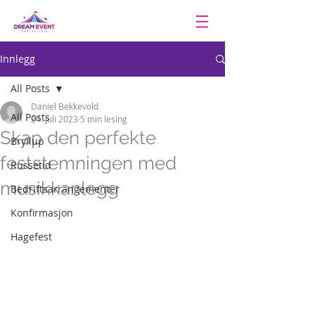
Innlegg
All Posts
Daniel Bekkevold
All Posts
24. juli 2023
5 min lesing
Skap den perfekte
Bryllup
feststemningen med
Russetid
musikkanlegg
Bedriftsarrangementer
Konfirmasjon
Hagefest