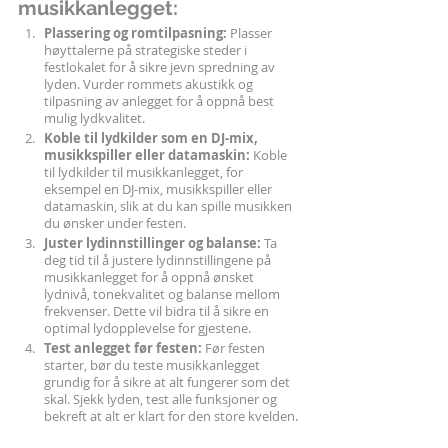
musikkanlegget:
Plassering og romtilpasning:
 Plasser 
høyttalerne på strategiske steder i 
festlokalet for å sikre jevn spredning av 
lyden. Vurder rommets akustikk og 
tilpasning av anlegget for å oppnå best 
mulig lydkvalitet.
Koble til lydkilder som en DJ-mix, 
musikkspiller eller datamaskin: 
Koble 
til lydkilder til musikkanlegget, for 
eksempel en DJ-mix, musikkspiller eller 
datamaskin, slik at du kan spille musikken 
du ønsker under festen.
Juster lydinnstillinger og balanse: 
Ta 
deg tid til å justere lydinnstillingene på 
musikkanlegget for å oppnå ønsket 
lydnivå, tonekvalitet og balanse mellom 
frekvenser. Dette vil bidra til å sikre en 
optimal lydopplevelse for gjestene.
Test anlegget før festen:
 Før festen 
starter, bør du teste musikkanlegget 
grundig for å sikre at alt fungerer som det 
skal. Sjekk lyden, test alle funksjoner og 
bekreft at alt er klart for den store kvelden.